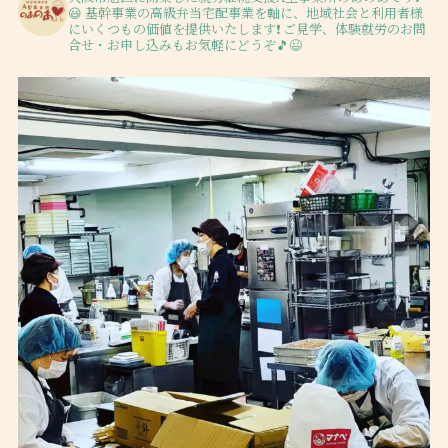
😃
基幹事業の高級弁当宅配事業を軸に、地域社会と利用者様
にいくつもの価値を提供いたします❗️
ご見学、体験就労のお問
合せ・お申し込みもお気軽にどうぞ🎵😉