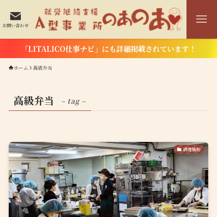
お問い合わせ
「LITALICO仕事ナビ」にも詳細掲載されています！
ホーム
高級弁当
高級弁当
– tag –
調理補助