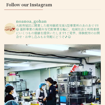
Follow our Instagram
noanoa_gohan
大阪市旭区に開業した就労継続支援A型事業所のあのあです❗️
😃
基幹事業の高級弁当宅配事業を軸に、地域社会と利用者様
にいくつもの価値を提供いたします❗️
ご見学、体験就労のお問
合せ・お申し込みもお気軽にどうぞ🎵😉