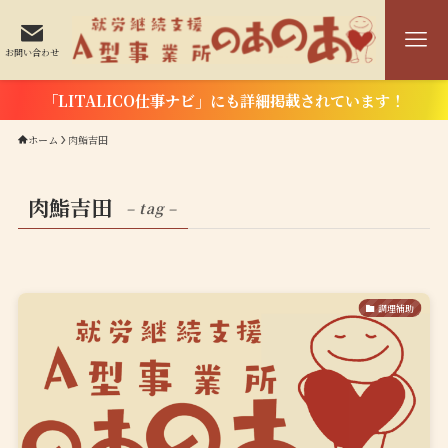
お問い合わせ
「LITALICO仕事ナビ」にも詳細掲載されています！
ホーム
肉鮨吉田
肉鮨吉田
– tag –
調理補助