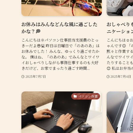
お休みはみんなどんな風に過ごした
おしゃべり
かな？💭
ニケーション
こんにちは🌞パソコン仕事担当支援員のとっ
こんにちは☺️
きーだよ😎💻 昨日は日曜日で「のあのあ」は
ゃんです😊 
お休みでした！ みんな、ゆっくり過ごせたか
黙々と作業する
な。 僕はね、「のあのあ」でみんなとワイワ
んなでワイワ
イおしゃべりしながら事務仕事するのも大好
たりすること
きだけど、お家でまったり過ごす時間...
😊 私はお弁当
2025年7月7日
2025年7月4日
パソコン作業