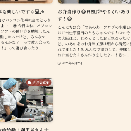
も楽しいです☺️💻🎶
お弁当作り😋🍴🍱♬*やりがいあ
す！😊
日はパソコン仕事担当のとっき
よー！ 😎 今日はね、パソコン
こんにちは😊「のあのあ」ブログの水曜日
いソフトの使い方を勉強したん
お弁当仕事担当のともちゃんです！🍱✨ 今
っと難しかったけど、みんなで
の大阪はね、じめっとしたお天気だったけ
やるんかな？」って教え合った
ど、のあのあのお弁当工房は朝から活気に
！」って喜び合ったり...
れてました！💪 みんなで協力して、美味
お弁当をたくさん作りましたよー！😋✨ ...
日
2025年6月25日
利用者募集
本格始動！利用者さん大