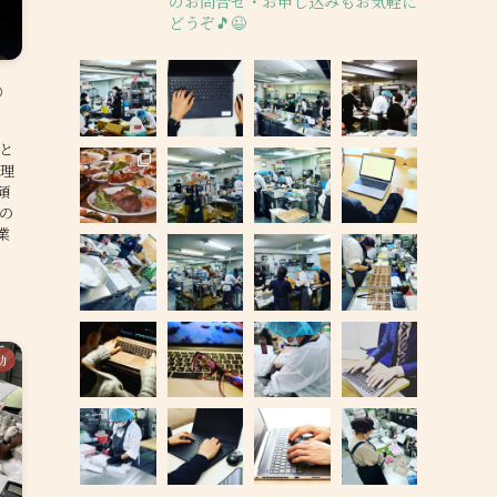
のお問合せ・お申し込みもお気軽に
どうぞ🎵😉
️
のと
料理
頑
どの
業
助