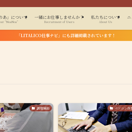
のあ」について
一緒にお仕事しませんか？
私たちについて
ニ
out “NoaNoa”
Recruitment of Users
About Us
「LITALICO仕事ナビ」にも詳細掲載されています！
調理補助
パソコン作