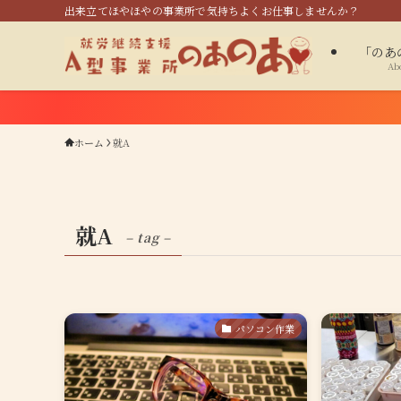
出来立てほやほやの事業所で気持ちよくお仕事しませんか？
「のあ
Ab
ホーム
就A
就A
– tag –
パソコン作業