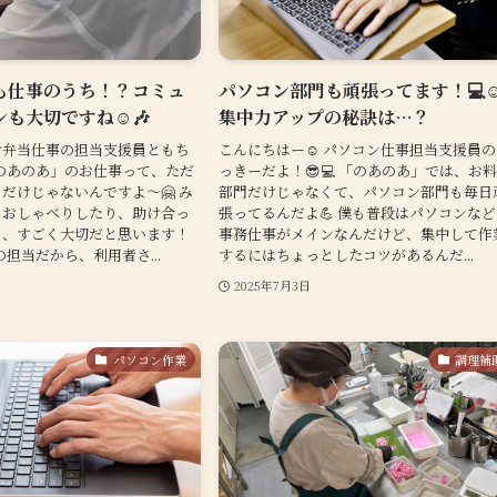
も仕事のうち！？コミュ
パソコン部門も頑張ってます！💻☺
も大切ですね☺️🎶
集中力アップの秘訣は…？
お弁当仕事の担当支援員ともち
こんにちはー☺️ パソコン仕事担当支援員
「のあのあ」のお仕事って、ただ
っきーだよ！😎💻 「のあのあ」では、お
だけじゃないんですよ～🤗 み
部門だけじゃなくて、パソコン部門も毎日
イおしゃべりしたり、助け合っ
張ってるんだよ💪 僕も普段はパソコンな
も、すごく大切だと思います！
事務仕事がメインなんだけど、集中して作
の担当だから、利用者さ...
するにはちょっとしたコツがあるんだ...
2025年7月3日
パソコン作業
調理補