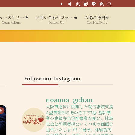
ュースリリース
お問い合わせフォーム
のあのあ日記
News Release
Contact Us
Noa Noa Diary
Follow our Instagram
noanoa_gohan
大阪市旭区に開業した就労継続支援
業
A型事業所のあのあです❗️😃
基幹事
業の高級弁当宅配事業を軸に、地域
社会と利用者様にいくつもの価値を
提供いたします❗️
ご見学、体験就労