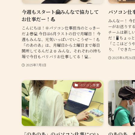
今週もスタート🤗みんなで協力して
パソコン仕事
お仕事だー！💪
みんなー！ 今
ーがお送りする
こんにちは！🌞パソコン仕事担当のとっきー
チームは新し
だよ😎💻 今日は6月ラストの日で月曜日！ 今
だ！🖥️ ちょ
週もみんな、元気いっぱいでいこうぜ～！💪
「ここはどう
「のあのあ」は、月曜日から土曜日まで毎日
り、「できたー
開所してるんだよ☺️ みんな、それぞれの持ち
場で今日もバリバリお仕事してる！💻...
2025年6月26
2025年7月1日
パソコン作業
「のあのあ」のパソコン仕事につい
のあのあ、