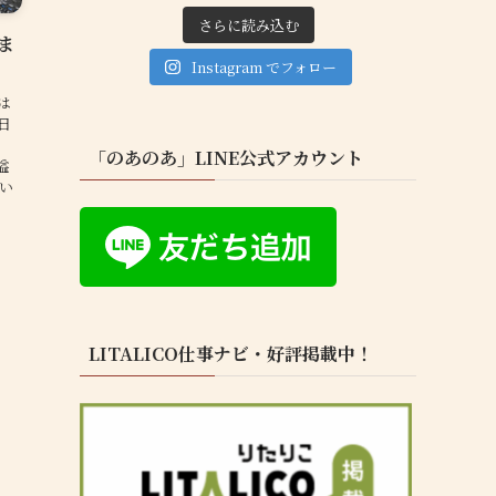
さらに読み込む
りま
Instagram でフォロー
は
日
「のあのあ」LINE公式アカウント
溢
しい
LITALICO仕事ナビ・好評掲載中！