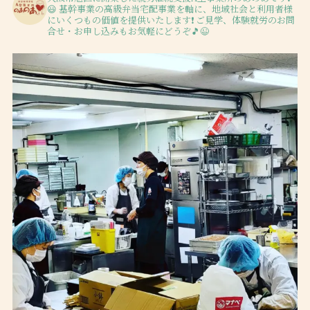
😃
基幹事業の高級弁当宅配事業を軸に、地域社会と利用者様
にいくつもの価値を提供いたします❗️
ご見学、体験就労のお問
合せ・お申し込みもお気軽にどうぞ🎵😉