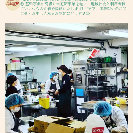
😃
基幹事業の高級弁当宅配事業を軸に、地域社会と利用者様
にいくつもの価値を提供いたします❗️
ご見学、体験就労のお問
合せ・お申し込みもお気軽にどうぞ🎵😉