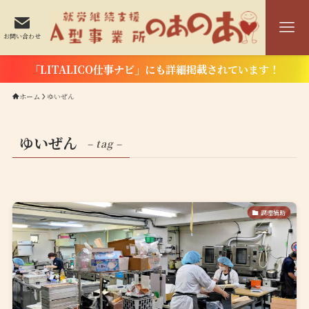
お問い合わせ
「LITALICO仕事ナビ」にも詳細掲載されています！
ホーム
ゆいぜん
ゆいぜん
– tag –
調理補助