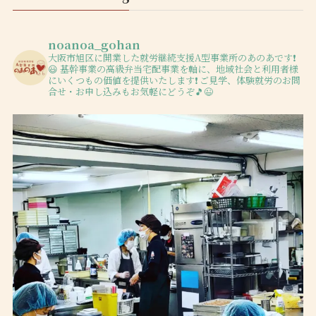
noanoa_gohan
大阪市旭区に開業した就労継続支援A型事業所のあのあです❗️
😃
基幹事業の高級弁当宅配事業を軸に、地域社会と利用者様
にいくつもの価値を提供いたします❗️
ご見学、体験就労のお問
合せ・お申し込みもお気軽にどうぞ🎵😉