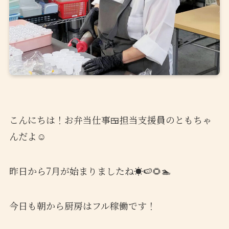
こんにちは！お弁当仕事🍱担当支援員のともちゃ
んだよ☺️
昨日から7月が始まりましたね☀️🍉🌻🏊
今日も朝から厨房はフル稼働です！