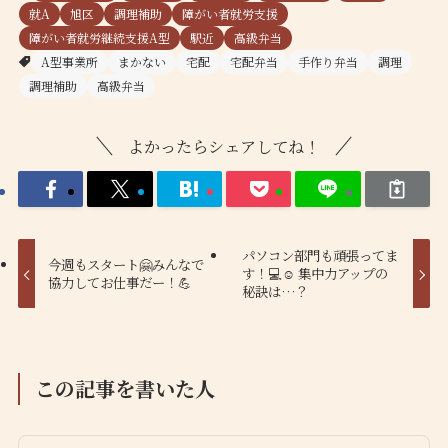
就A
旭区
調理補助
障がい者就労支援
障がい者就労継続支援A型
駅近
高級弁当
A型事業所
まかない
宅配
宅配弁当
手作り弁当
調理
調理補助
高級弁当
よかったらシェアしてね！
パソコン部門も頑張ってま
今週もスタート🤗みんなで
す！💻☺️ 集中力アップの
協力してお仕事だー！💪
秘訣は…？
この記事を書いた人