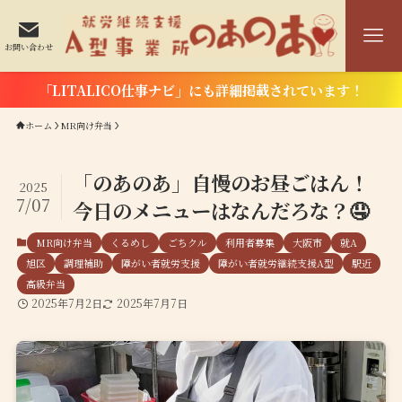
お問い合わせ
「LITALICO仕事ナビ」にも詳細掲載されています！
ホーム
MR向け弁当
「のあのあ」自慢のお昼ごはん！
2025
7/07
今日のメニューはなんだろな？🤤
MR向け弁当
くるめし
ごちクル
利用者募集
大阪市
就A
旭区
調理補助
障がい者就労支援
障がい者就労継続支援A型
駅近
高級弁当
2025年7月2日
2025年7月7日