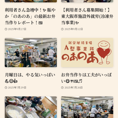
利用者さん急増中！✨ 賑や
【利用者さん募集開始！】
か「のあのあ」の最新お弁
東大阪市施設外就労(冷凍弁
当作りレポート！🍱
当事業)✨
2025年9月27日
2025年9月12日
月曜日は、やる気いっぱい
お弁当作りは工夫がいっぱ
💪😊👍
い😋🍴🍱♬
2025年7月29日
2025年7月26日